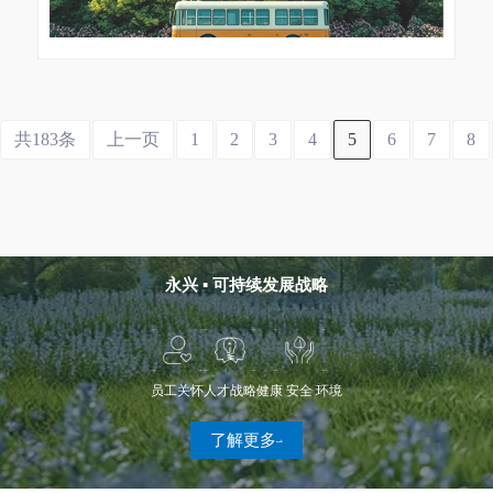
共183条
上一页
1
2
3
4
5
6
7
8
永兴 ▪ 可持续发展战略
员工关怀
人才战略
健康 安全 环境
了解更多